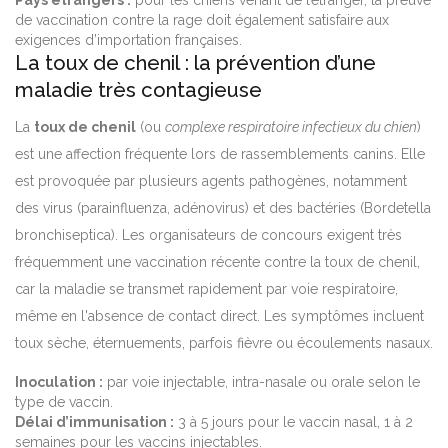
Pays étrangers :
pour les chiens venant de l’étranger, la preuve
de vaccination contre la rage doit également satisfaire aux
exigences d’importation françaises.
La toux de chenil : la prévention d’une
maladie très contagieuse
La
toux de chenil
(ou
complexe respiratoire infectieux du chien
)
est une affection fréquente lors de rassemblements canins. Elle
est provoquée par plusieurs agents pathogènes, notamment
des virus (parainfluenza, adénovirus) et des bactéries (Bordetella
bronchiseptica). Les organisateurs de concours exigent très
fréquemment une vaccination récente contre la toux de chenil,
car la maladie se transmet rapidement par voie respiratoire,
même en l'absence de contact direct. Les symptômes incluent
toux sèche, éternuements, parfois fièvre ou écoulements nasaux.
Inoculation :
par voie injectable, intra-nasale ou orale selon le
type de vaccin.
Délai d’immunisation :
3 à 5 jours pour le vaccin nasal, 1 à 2
semaines pour les vaccins injectables.