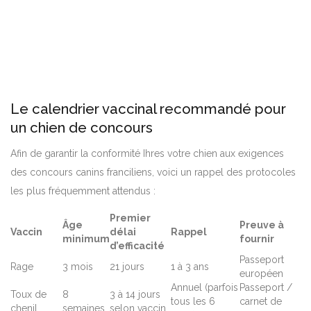
Le calendrier vaccinal recommandé pour
un chien de concours
Afin de garantir la conformité Ihres votre chien aux exigences
des concours canins franciliens, voici un rappel des protocoles
les plus fréquemment attendus :
Premier
Âge
Preuve à
Vaccin
délai
Rappel
minimum
fournir
d’efficacité
Passeport
Rage
3 mois
21 jours
1 à 3 ans
européen
Annuel (parfois
Passeport /
Toux de
8
3 à 14 jours
tous les 6
carnet de
chenil
semaines
selon vaccin