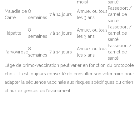
mois)
santé
Passeport /
Maladie de
8
Annuel ou tous
7 à 14 jours
carnet de
Carré
semaines
les 3 ans
santé
Passeport /
8
Annuel ou tous
Hépatite
7 à 14 jours
carnet de
semaines
les 3 ans
santé
Passeport /
8
Annuel ou tous
Parvovirose
7 à 14 jours
carnet de
semaines
les 3 ans
santé
L’âge de primo-vaccination peut varier en fonction du protocole
choisi. Il est toujours conseillé de consulter son vétérinaire pour
adapter la séquence vaccinale aux risques spécifiques du chien
et aux exigences de l’évènement.